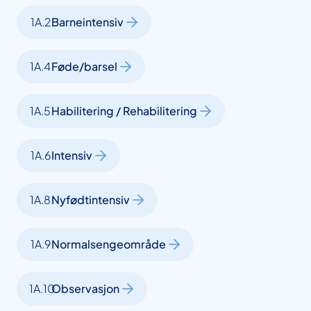
1A.2
Barneintensiv
1A.4
Føde/barsel
1A.5
Habilitering / Rehabilitering
1A.6
Intensiv
1A.8
Nyfødtintensiv
1A.9
Normalsengeområde
1A.10
Observasjon