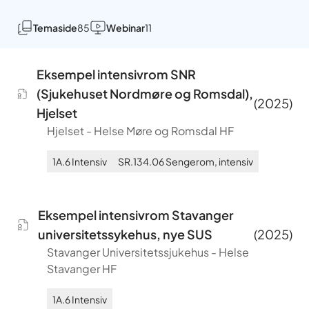
Temaside
85
Webinar
11
Eksempel intensivrom SNR
(Sjukehuset Nordmøre og Romsdal),
(
2025
)
Hjelset
Hjelset
-
Helse Møre og Romsdal HF
1A.6
Intensiv
SR.134.06
Sengerom, intensiv
Eksempel intensivrom Stavanger
universitetssykehus, nye SUS
(
2025
)
Stavanger Universitetssjukehus
-
Helse
Stavanger HF
1A.6
Intensiv