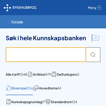
Meny
Forside
Søk i hele Kunnskapsbanken
Alle treff
1048
Artikkel
479
Delfunksjon
62
Eksempel
256
Hovedtema
14
Kunnskapsgrunnlag
17
Standardrom
124