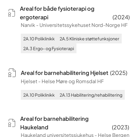
Areal for både fysioterapi og
ergoterapi
(
2024
)
Narvik
-
Universitetssykehuset Nord-Norge HF
2A.10
Poliklinikk
2A.5
Kliniske støttefunksjoner
2A.3
Ergo- og Fysioterapi
Areal for barnehabilitering Hjelset
(
2025
)
Hjelset
-
Helse Møre og Romsdal HF
2A.10
Poliklinikk
2A.13
Habilitering/rehabilitering
Areal for barnehabilitering
Haukeland
(
2023
)
Haukeland universitetssjukehus
-
Helse Bergen