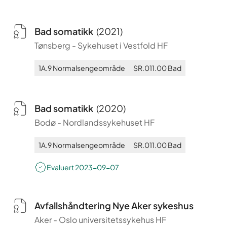
Bad somatikk
(
2021
)
Tønsberg
-
Sykehuset i Vestfold HF
1A.9
Normalsengeområde
SR.011.00
Bad
Bad somatikk
(
2020
)
Bodø
-
Nordlandssykehuset HF
1A.9
Normalsengeområde
SR.011.00
Bad
Evaluert
2023-09-07
Avfallshåndtering Nye Aker sykeshus
Aker
-
Oslo universitetssykehus HF