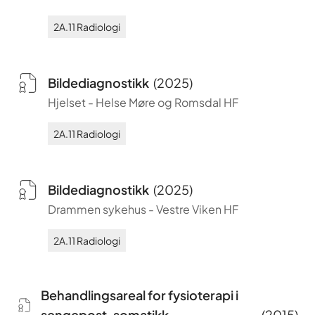
2A.11
Radiologi
Bildediagnostikk
(
2025
)
Hjelset
-
Helse Møre og Romsdal HF
2A.11
Radiologi
Bildediagnostikk
(
2025
)
Drammen sykehus
-
Vestre Viken HF
2A.11
Radiologi
Behandlingsareal for fysioterapi i
sengepost, somatikk
(
2015
)