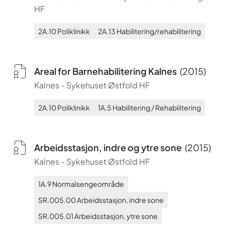
HF
2A.10
Poliklinikk
2A.13
Habilitering/rehabilitering
Areal for Barnehabilitering Kalnes
(
2015
)
Kalnes
-
Sykehuset Østfold HF
2A.10
Poliklinikk
1A.5
Habilitering / Rehabilitering
Arbeidsstasjon, indre og ytre sone
(
2015
)
Kalnes
-
Sykehuset Østfold HF
1A.9
Normalsengeområde
SR.005.00
Arbeidsstasjon, indre sone
SR.005.01
Arbeidsstasjon, ytre sone