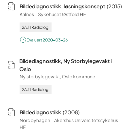
Bildediagnostikk, løsningskonsept
(
2015
)
Kalnes
-
Sykehuset Østfold HF
2A.11
Radiologi
Evaluert
2020-03-26
Bildediagnostikk, Ny Storbylegevakt i
Oslo
Ny storbylegevakt, Oslo kommune
2A.11
Radiologi
Bildediagnostikk
(
2008
)
Nordbyhagen
-
Akershus Universitetssykehus
HF