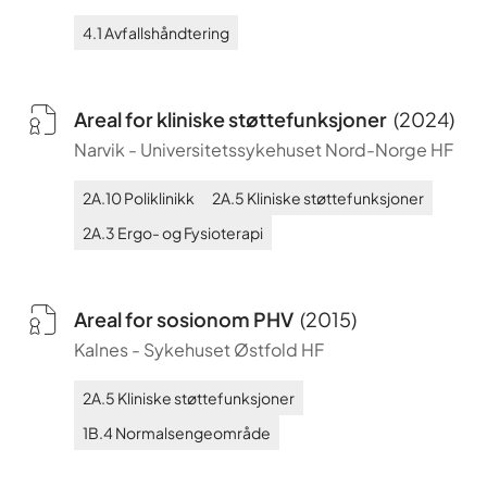
4.1
Avfallshåndtering
Areal for kliniske støttefunksjoner
(
2024
)
Narvik
-
Universitetssykehuset Nord-Norge HF
2A.10
Poliklinikk
2A.5
Kliniske støttefunksjoner
2A.3
Ergo- og Fysioterapi
Areal for sosionom PHV
(
2015
)
Kalnes
-
Sykehuset Østfold HF
2A.5
Kliniske støttefunksjoner
1B.4
Normalsengeområde