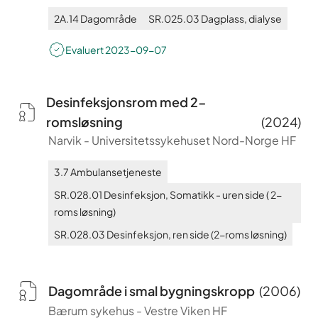
2A.14
Dagområde
SR.025.03
Dagplass, dialyse
Evaluert
2023-09-07
Desinfeksjonsrom med 2-
romsløsning
(
2024
)
Narvik
-
Universitetssykehuset Nord-Norge HF
3.7
Ambulansetjeneste
SR.028.01
Desinfeksjon, Somatikk - uren side ( 2-
roms løsning)
SR.028.03
Desinfeksjon, ren side (2-roms løsning)
Dagområde i smal bygningskropp
(
2006
)
Bærum sykehus
-
Vestre Viken HF