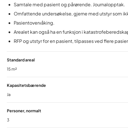
Samtale med pasient og pårørende. Journalopptak.
Omfattende undersøkelse, gjerne med utstyr som ikke k
Pasientovervåking.
Arealet kan også ha en funksjon i katastrofeberedska
RFP og utstyr for en pasient, tilpasses ved flere pasie
Standard areal
15
m²
Kapasitetsbærende
Ja
Personer, normalt
3