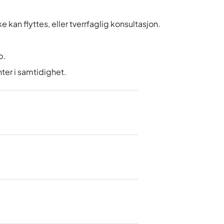
an flyttes, eller tverrfaglig konsultasjon.
p.
nter i samtidighet.