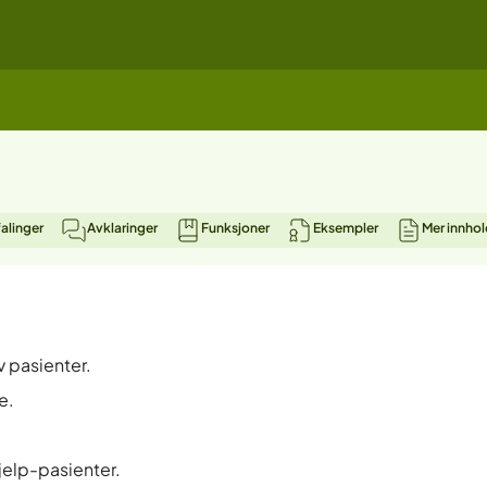
alinger
Avklaringer
Funksjoner
Eksempler
Mer innhol
av pasienter.
e.
jelp-pasienter.