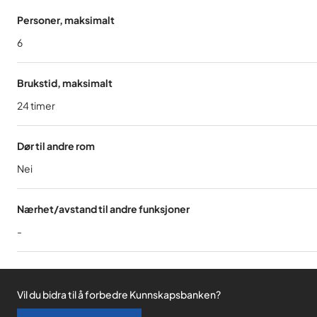
Personer, maksimalt
6
Brukstid, maksimalt
24
timer
Dør til andre rom
Nei
Nærhet/avstand til andre funksjoner
-
Vil du bidra til å forbedre Kunnskapsbanken?