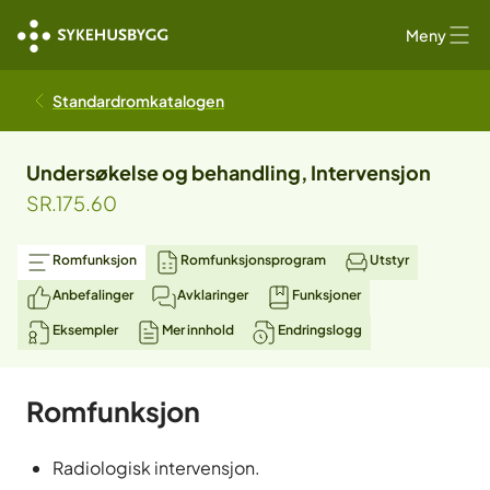
Meny
Standardromkatalogen
Undersøkelse og behandling, Intervensjon
SR.175.60
Romfunksjon
Romfunksjonsprogram
Utstyr
Anbefalinger
Avklaringer
Funksjoner
Eksempler
Mer innhold
Endringslogg
Romfunksjon
Radiologisk intervensjon.