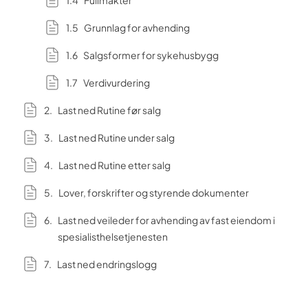
Fullmakter
Grunnlag for avhending
Salgsformer for sykehusbygg
Verdivurdering
Last ned Rutine før salg
Last ned Rutine under salg
Last ned Rutine etter salg
Lover, forskrifter og styrende dokumenter
Last ned veileder for avhending av fast eiendom i
spesialisthelsetjenesten
Last ned endringslogg