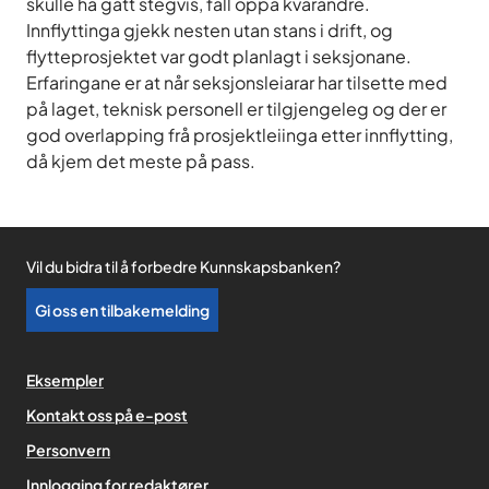
skulle ha gått stegvis, fall oppå kvarandre.
Innflyttinga gjekk nesten utan stans i drift, og
flytteprosjektet var godt planlagt i seksjonane.
Erfaringane er at når seksjonsleiarar har tilsette med
på laget, teknisk personell er tilgjengeleg og der er
god overlapping frå prosjektleiinga etter innflytting,
då kjem det meste på pass.
Vil du bidra til å forbedre Kunnskapsbanken?
Gi oss en tilbakemelding
Eksempler
Kontakt oss på e-post
Personvern
,
Innlogging for redaktører