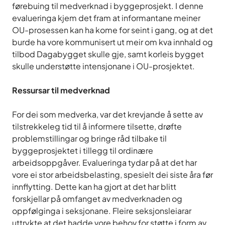
førebuing til medverknad i byggeprosjekt. I denne
evalueringa kjem det fram at informantane meiner
OU-prosessen kan ha kome for seint i gang, og at det
burde ha vore kommunisert ut meir om kva innhald og
tilbod Dagabygget skulle gje, samt korleis bygget
skulle understøtte intensjonane i OU-prosjektet.
Ressursar til medverknad
For dei som medverka, var det krevjande å sette av
tilstrekkeleg tid til å informere tilsette, drøfte
problemstillingar og bringe råd tilbake til
byggeprosjektet i tillegg til ordinære
arbeidsoppgåver. Evalueringa tydar på at det har
vore ei stor arbeidsbelasting, spesielt dei siste åra før
innflytting. Dette kan ha gjort at det har blitt
forskjellar på omfanget av medverknaden og
oppfølginga i seksjonane. Fleire seksjonsleiarar
uttrykte at det hadde vore behov for støtte i form av