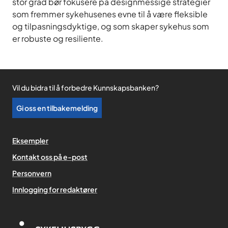
stor grad bør fokusere på designmessige strategier
som fremmer sykehusenes evne til å være fleksible
og tilpasningsdyktige, og som skaper sykehus som
er robuste og resiliente.
Vil du bidra til å forbedre Kunnskapsbanken?
Gi oss en tilbakemelding
Eksempler
Kontakt oss på e-post
Personvern
,
Innlogging for redaktører