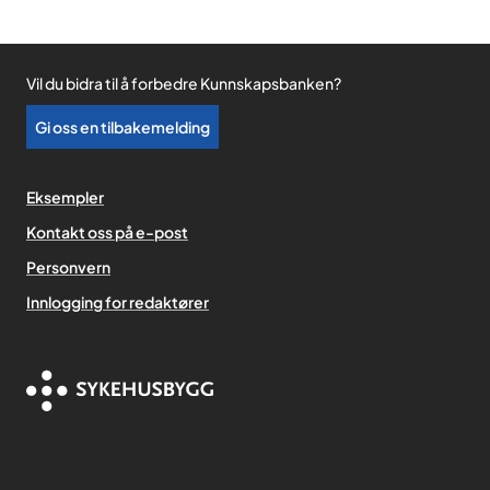
Vil du bidra til å forbedre Kunnskapsbanken?
Gi oss en tilbakemelding
Eksempler
Kontakt oss på e-post
Personvern
,
Innlogging for redaktører