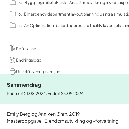
Bygg- og miljøteknikk - Ansattmedvirkning i sykehuspr
Emergency department layout planning using a simulati
An Optimization-based approch to facility layout planning
Referanser
Endringslogg
Utskriftsvennlig versjon
Sammendrag
Publisert 21.08.2024. Endret 25.09.2024
Emily Berg og Anniken Øhrn, 2019
Masteroppgave i Eiendomsutvikling og -forvaltning