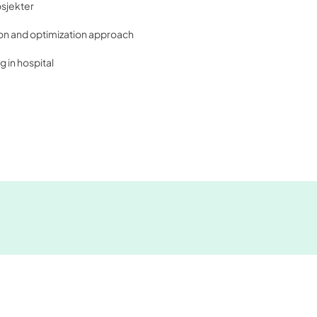
osjekter
on and optimization approach
 in hospital