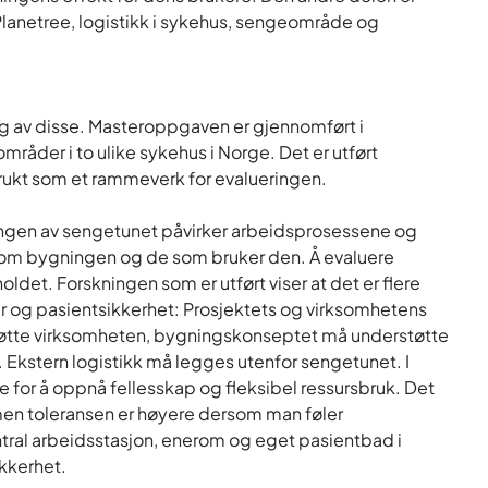
 Planetree, logistikk i sykehus, sengeområde og
g av disse. Masteroppgaven er gjennomført i
der i to ulike sykehus i Norge. Det er utført
ukt som et rammeverk for evalueringen.
ngen av sengetunet påvirker arbeidsprosessene og
llom bygningen og de som bruker den. Å evaluere
det. Forskningen som er utført viser at det er flere
r og pasientsikkerhet: Prosjektets og virksomhetens
støtte virksomheten, bygningskonseptet må understøtte
. Ekstern logistikk må legges utenfor sengetunet. I
for å oppnå fellesskap og fleksibel ressursbruk. Det
men toleransen er høyere dersom man føler
ntral arbeidsstasjon, enerom og eget pasientbad i
ikkerhet.