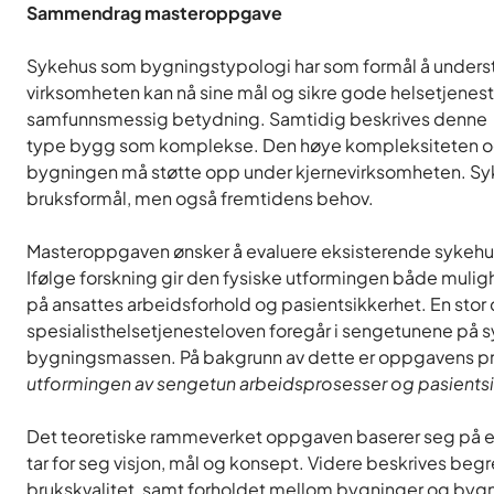
Sammendrag masteroppgave
Sykehus som bygningstypologi har som formål å understø
virksomheten kan nå sine mål og sikre gode helsetjeneste
samfunnsmessig betydning. Samtidig beskrives denne
type bygg som komplekse. Den høye kompleksiteten og en 
bygningen må støtte opp under kjernevirksomheten. Sy
bruksformål, men også fremtidens behov.
Masteroppgaven ønsker å evaluere eksisterende sykehus for
Ifølge forskning gir den fysiske utformingen både mulig
på ansattes arbeidsforhold og pasientsikkerhet. En stor d
spesialisthelsetjenesteloven foregår i sengetunene på s
bygningsmassen. På bakgrunn av dette er oppgavens pr
utformingen av sengetun arbeidsprosesser og pasients
Det teoretiske rammeverket oppgaven baserer seg på er 
tar for seg visjon, mål og konsept. Videre beskrives begr
brukskvalitet, samt forholdet mellom bygninger og bygn