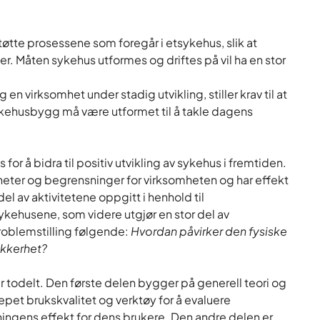
tte prosessene som foregår i etsykehus, slik at
r. Måten sykehus utformes og driftes på vil ha en stor
virksomhet under stadig utvikling, stiller krav til at
kehusbygg må være utformet til å takle dagens
 å bidra til positiv utvikling av sykehus i fremtiden.
heter og begrensninger for virksomheten og har effekt
el av aktivitetene oppgitt i henhold til
ykehusene, som videre utgjør en stor del av
oblemstilling følgende:
Hvordan påvirker den fysiske
ikkerhet?
todelt. Den første delen bygger på generell teori og
epet brukskvalitet og verktøy for å evaluere
ingens effekt for dens brukere. Den andre delen er