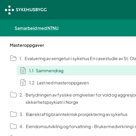
Samarbeid med NTNU
Masteroppgaver
Evaluering av sengetun i sykehus En casestudie av St. Ol
Sammendrag
Last ned masteroppgaven
Betydningen av fysiske omgivelser for vold og aggresjon: En kvalitativ studie av
sikkerhetspsykiatri i Norge
Bærekraftig brannteknisk prosjektering av sykehus
Eiendomsutvikling og forvaltning - Brukermedvirkning i