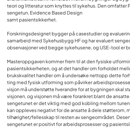
teori og litteratur som knyttes til sykehus. Den omfatter
sengetun, Evidence Based Design
samt pasientsikkerhet.
Forskningsdesignet bygger på casestudier og evaluerin
samarbeid med Sykehusbygg HF og har evaluert sengeområ
observasjoner ved begge sykehusene, og USE-tool er br
Masteroppgaven kommer frem til at den fysiske utformi
pasientsikkerheten, og at det handler om forholdet me
brukskvalitet handler om å undersøke nettopp dette forhol
ting med fysisk utforming som påvirker arbeidsprosesse
visjon må understøtte hverandre for at bygningen skal 
visjonen, og visjonen må være forankret blant de ansatte
sengetunet er det viktig med god kobling mellom tunene 
kan oppleves negativt for de ansatte å dele støtterom, 
tilhørighet/fellesskap til resten av sengeområdet. Dese
sengetunet er positivt for arbeidsprosesser og pasients