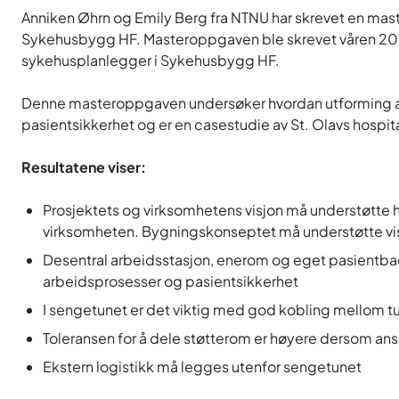
Anniken Øhrn og Emily Berg fra NTNU har skrevet en m
Sykehusbygg HF. Masteroppgaven ble skrevet våren 2019
sykehusplanlegger i Sykehusbygg HF.
Denne masteroppgaven undersøker hvordan utforming a
pasientsikkerhet og er en casestudie av St. Olavs hospi
Resultatene viser:
Prosjektets og virksomhetens visjon må understøtte hv
virksomheten. Bygningskonseptet må understøtte visj
Desentral arbeidsstasjon, enerom og eget pasientbad 
arbeidsprosesser og pasientsikkerhet
I sengetunet er det viktig med god kobling mellom tu
Toleransen for å dele støtterom er høyere dersom ansa
Ekstern logistikk må legges utenfor sengetunet